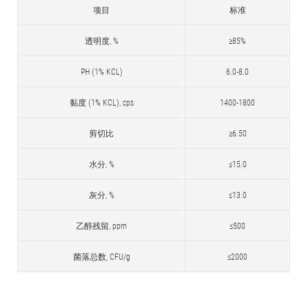
项目
标准
透明度, %
≥85%
PH (1% KCL)
6.0-8.0
黏度 (1% KCL), cps
1400-1800
剪切比
≥6.50
水分, %
≤15.0
灰分, %
≤13.0
乙醇残留, ppm
≤500
菌落总数, CFU/g
≤2000