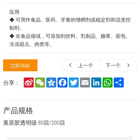
应用
◆ 可用作食品、医药、牙膏的增稠剂或稳定剂和流变控
制剂。
◆ 在食品领域，可添加到饮料、乳制品、糖果、面包、
冷冻甜点、肉类等。
上一个
下一个
立即询价
S
W
Q
F
T
E
L
W
S
分享：
i
e
z
a
w
m
i
h
h
n
C
o
c
i
a
n
a
a
a
h
n
e
t
i
k
t
r
W
a
e
b
t
l
e
s
e
e
t
o
e
d
A
产品规格
i
o
r
I
p
b
k
n
p
o
黄原胶透明级 80目/200目