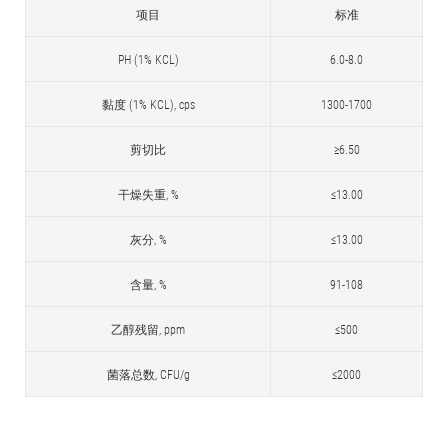
项目
标准
PH (1% KCL)
6.0-8.0
黏度 (1% KCL), cps
1300-1700
剪切比
≥6.50
干燥失重, %
≤13.00
灰分, %
≤13.00
含量, %
91-108
乙醇残留, ppm
≤500
菌落总数, CFU/g
≤2000