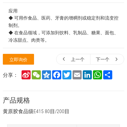
应用
◆ 可用作食品、医药、牙膏的增稠剂或稳定剂和流变控
制剂。
◆ 在食品领域，可添加到饮料、乳制品、糖果、面包、
冷冻甜点、肉类等。
上一个
下一个
立即询价
S
W
Q
F
T
E
L
W
S
分享：
i
e
z
a
w
m
i
h
h
n
C
o
c
i
a
n
a
a
a
h
n
e
t
i
k
t
r
W
a
e
b
t
l
e
s
e
e
t
o
e
d
A
产品规格
i
o
r
I
p
b
k
n
p
o
黄原胶食品级E415 80目/200目