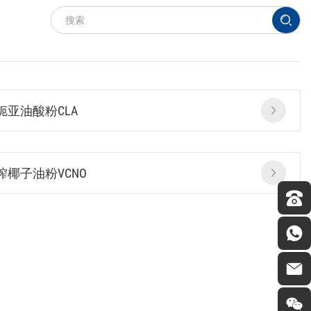
轭亚油酸粉CLA
榨椰子油粉VCNO