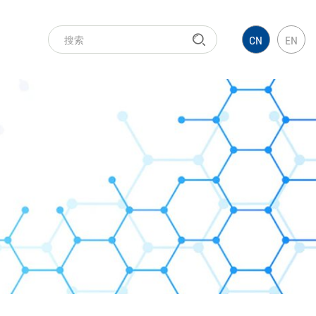
CN
EN